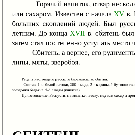
Горячий напиток, отвар нескол
или сахаром. Известен с начала
XV
в. 
больших скоплений людей. Был русс
летним. До конца
XVII
в. сбитень был
затем стал постепенно уступать место 
Сбитень, а вернее, его рудименты, с
липы, мяты, зверобоя.
Рецепт настоящего русского (московского) сбитня.
Состав. 1 кг белой патоки, 200 г меда, 2 г корицы, 5 бутонов гвозди
звездочки бадьяна, 5-6 л воды (кипятка).
Приготовление. Распустить в кипятке патоку, мед или сахар и прокип