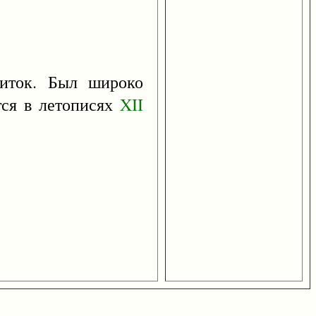
ок. Был широко
тся в летописях
XII