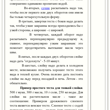
совершенно одинаково пропитано водой.
Во-вторых,
сочни
раскатывать надо так,
чтобы после первого или двух оборотов они имели
бы только четырехугольную форму.
В-третьих, завертки теста с боков надо делать
так, чтобы узкие закраины всегда приходились бы с
узкой стороны, а широкие - с широкой.
В четвертых, каждый оборот надо
раскатывать перпендикулярно предыдущему и,
главное, перпендикулярно узким закраинам: это
помогает предотвратить вытекание масла через
швы.
В-пятых, после каждых двух оборотов слойке
надо дать "отдохнуть" - 5-10 минут.
В-шестых, слойку надо делать в холодном
месте, невозможно получить хорошее тесто этого
вида в теплой кухне. Очень полезно дать постоять
слойке на льду перед посадкой в печь. Летом - это
обязательно.
Пример простого теста для тонкой слойки
.
500 г муки, 300 г масла, 10 г соли, 250 мл воды. Для
слойки на растительном масле - такое же
соотношение. Примером дрожжевого слоеного
теста является венское тесто. Слоеное тесто с содой
включает вместо воды - молоко (или сметану) или