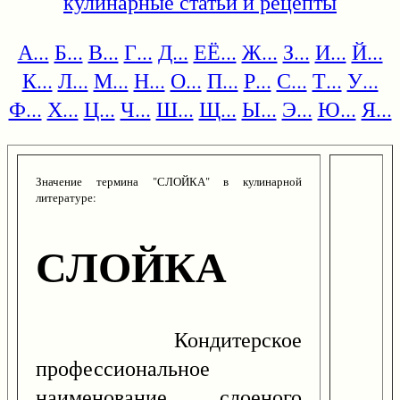
кулинарные статьи и рецепты
А...
Б...
В...
Г...
Д...
ЕЁ...
Ж...
З...
И...
Й...
К...
Л...
М...
Н...
О...
П...
Р...
С...
Т...
У...
Ф...
Х...
Ц...
Ч...
Ш...
Щ...
Ы...
Э...
Ю...
Я...
Значение термина "СЛОЙКА" в кулинарной
литературе:
СЛОЙКА
Кондитерское
профессиональное
наименование слоеного