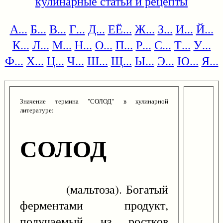
кулинарные статьи и рецепты
А...
Б...
В...
Г...
Д...
ЕЁ...
Ж...
З...
И...
Й...
К...
Л...
М...
Н...
О...
П...
Р...
С...
Т...
У...
Ф...
Х...
Ц...
Ч...
Ш...
Щ...
Ы...
Э...
Ю...
Я...
Значение термина "СОЛОД" в кулинарной
литературе:
СОЛОД
(мальтоза). Богатый
ферментами продукт,
получаемый из ростков