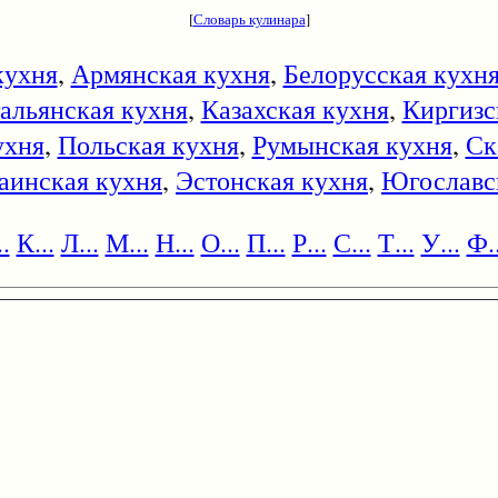
[
Словарь кулинара
]
кухня
,
Армянская кухня
,
Белорусская кухн
альянская кухня
,
Казахская кухня
,
Киргизс
ухня
,
Польская кухня
,
Румынская кухня
,
Ск
аинская кухня
,
Эстонская кухня
,
Югославс
.
К...
Л...
М...
Н...
О...
П...
Р...
С...
Т...
У...
Ф..