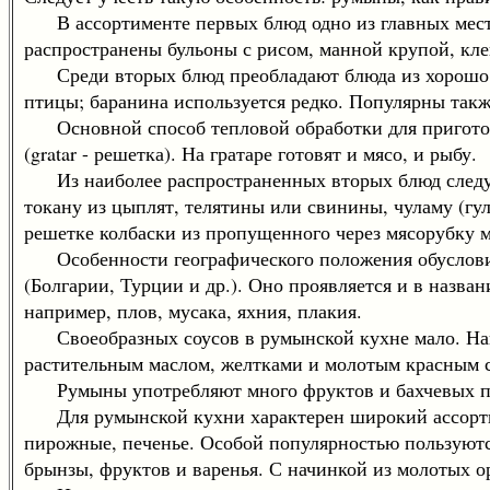
В ассортименте первых блюд одно из главных мест 
распространены бульоны с рисом, манной крупой, кл
Среди вторых блюд преобладают блюда из хорошо пр
птицы; баранина используется редко. Популярны такж
Основной способ тепловой обработки для приготовл
(gratar - решетка). На гратаре готовят и мясо, и рыбу.
Из наиболее распространенных вторых блюд следует 
токану из цыплят, телятины или свинины, чуламу (гу
решетке колбаски из пропущенного через мясорубку мя
Особенности географического положения обусловил
(Болгарии, Турции и др.). Оно проявляется и в назва
например, плов, мусака, яхния, плакия.
Своеобразных соусов в румынской кухне мало. Наиб
растительным маслом, желтками и молотым красным 
Румыны употребляют много фруктов и бахчевых пло
Для румынской кухни характерен широкий ассортиме
пирожные, печенье. Особой популярностью пользуются
брынзы, фруктов и варенья. С начинкой из молотых ор