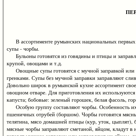
ПЕ
В ассортименте румынских национальных первых б
супы - чорбы.
Бульоны готовятся из говядины и птицы и заправл
крупой, овощами и т.д.
Овощные супы готовятся с мучной заправкой или бе
гренками. Супы без мучной заправки заправляют слив
Довольно широк в румынской кухне ассортимент свое
овощном отваре. Для приготовления их используются 
капуста; бобовые: зеленый горошек, белая фасоль, гор
Особую группу составляют чорбы. Особенность их з
пшеничных отрубей (боршом). Чорбы готовятся мясны
телятина, мясо домашней птицы (кур, уток, цыплят), 
мясные чорбы заправляют сметаной, яйцом, кладут в
готовят мучную заправку или заправляют их яйцом, с