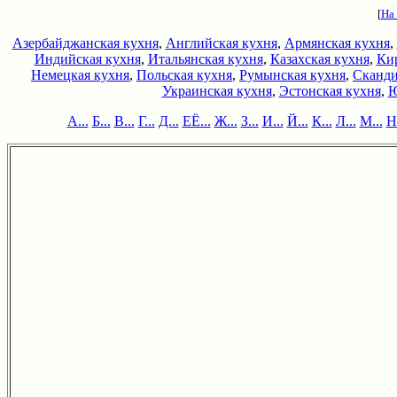
[
На
Азербайджанская кухня
,
Английская кухня
,
Армянская кухня
,
Индийская кухня
,
Итальянская кухня
,
Казахская кухня
,
Кир
Немецкая кухня
,
Польская кухня
,
Румынская кухня
,
Сканди
Украинская кухня
,
Эстонская кухня
,
Ю
А...
Б...
В...
Г...
Д...
ЕЁ...
Ж...
З...
И...
Й...
К...
Л...
М...
Н.