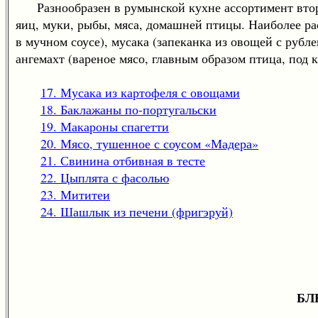
Разнообразен в румынской кухне ассортимент вторы
яиц, муки, рыбы, мяса, домашней птицы. Наиболее р
в мучном соусе), мусака (запеканка из овощей с рубл
ангемахт (вареное мясо, главным образом птица, под 
17. Мусака из картофеля с овощами
18. Баклажаны по-португальски
19. Макароны спагетти
20. Мясо, тушенное с соусом «Мадера»
21. Свинина отбивная в тесте
22. Цыплята с фасолью
23. Мититеи
24. Шашлык из печени (фригэруй)
БЛ