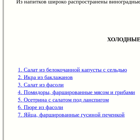
Из напитков широко распространены виноградные ви
ХОЛОДНЫЕ
1. Салат из белокочанной капусты с сельдью
2. Икра из баклажанов
3. Салат из фасоли
4. Помидоры, фаршированные мясом и грибами
5. Осетрина с салатом под ланспигом
6. Пюре из фасоли
7. Яйца, фаршированные гусиной печенкой