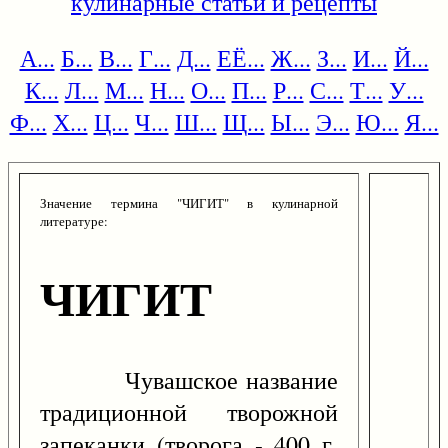
кулинарные статьи и рецепты
А...
Б...
В...
Г...
Д...
ЕЁ...
Ж...
З...
И...
Й...
К...
Л...
М...
Н...
О...
П...
Р...
С...
Т...
У...
Ф...
Х...
Ц...
Ч...
Ш...
Щ...
Ы...
Э...
Ю...
Я...
Значение термина "ЧИГИТ" в кулинарной
литературе:
ЧИГИТ
Чувашское название
традиционной творожной
запеканки (творога - 400 г,