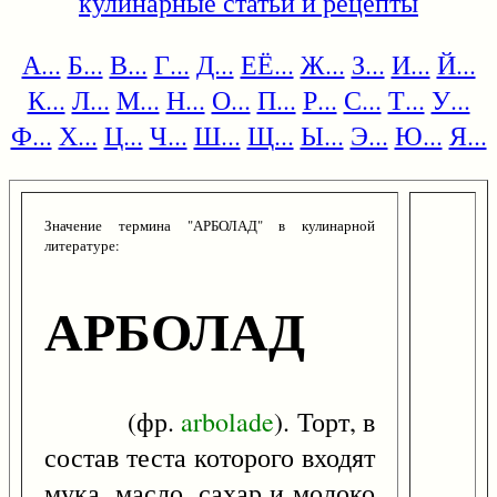
кулинарные статьи и рецепты
А...
Б...
В...
Г...
Д...
ЕЁ...
Ж...
З...
И...
Й...
К...
Л...
М...
Н...
О...
П...
Р...
С...
Т...
У...
Ф...
Х...
Ц...
Ч...
Ш...
Щ...
Ы...
Э...
Ю...
Я...
Значение термина "АРБОЛАД" в кулинарной
литературе:
АРБОЛАД
(фр.
arbolade
). Торт, в
состав теста которого входят
мука, масло, сахар и молоко