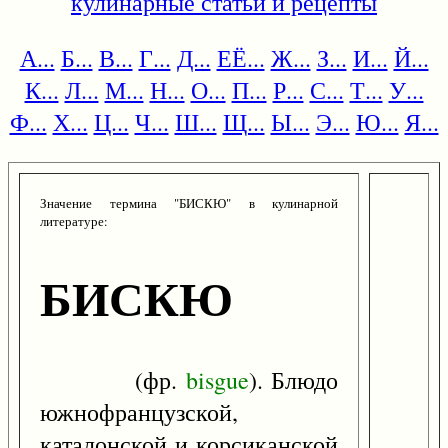
кулинарные статьи и рецепты
А...
Б...
В...
Г...
Д...
ЕЁ...
Ж...
З...
И...
Й...
К...
Л...
М...
Н...
О...
П...
Р...
С...
Т...
У...
Ф...
Х...
Ц...
Ч...
Ш...
Щ...
Ы...
Э...
Ю...
Я...
Значение термина "БИСКЮ" в кулинарной
литературе:
БИСКЮ
(фр.
bisgue
). Блюдо
южнофранцузской,
каталонской и корсиканской