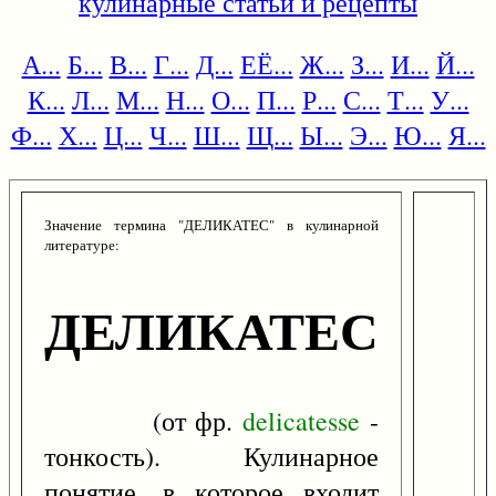
кулинарные статьи и рецепты
А...
Б...
В...
Г...
Д...
ЕЁ...
Ж...
З...
И...
Й...
К...
Л...
М...
Н...
О...
П...
Р...
С...
Т...
У...
Ф...
Х...
Ц...
Ч...
Ш...
Щ...
Ы...
Э...
Ю...
Я...
Значение термина "ДЕЛИКАТЕС" в кулинарной
литературе:
ДЕЛИКАТЕС
(от фр.
delicatesse
-
тонкость). Кулинарное
понятие, в которое входит