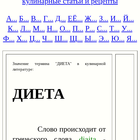
кулинарные статьи и рецепты
А...
Б...
В...
Г...
Д...
ЕЁ...
Ж...
З...
И...
Й...
К...
Л...
М...
Н...
О...
П...
Р...
С...
Т...
У...
Ф...
Х...
Ц...
Ч...
Ш...
Щ...
Ы...
Э...
Ю...
Я...
Значение термина "ДИЕТА" в кулинарной
литературе:
ДИЕТА
Слово происходит от
греческого слова
diaita
-