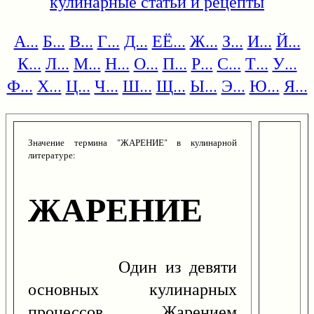
кулинарные статьи и рецепты
А...
Б...
В...
Г...
Д...
ЕЁ...
Ж...
З...
И...
Й...
К...
Л...
М...
Н...
О...
П...
Р...
С...
Т...
У...
Ф...
Х...
Ц...
Ч...
Ш...
Щ...
Ы...
Э...
Ю...
Я...
Значение термина "ЖАРЕНИЕ" в кулинарной
литературе:
ЖАРЕНИЕ
Один из девяти
основных кулинарных
процессов. Жарением