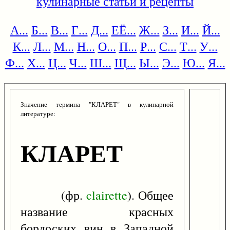
кулинарные статьи и рецепты
А...
Б...
В...
Г...
Д...
ЕЁ...
Ж...
З...
И...
Й...
К...
Л...
М...
Н...
О...
П...
Р...
С...
Т...
У...
Ф...
Х...
Ц...
Ч...
Ш...
Щ...
Ы...
Э...
Ю...
Я...
Значение термина "КЛАРЕТ" в кулинарной
литературе:
КЛАРЕТ
(фр.
clairette
). Общее
название красных
бордоских вин в Западной