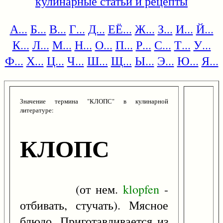
кулинарные статьи и рецепты
А...
Б...
В...
Г...
Д...
ЕЁ...
Ж...
З...
И...
Й...
К...
Л...
М...
Н...
О...
П...
Р...
С...
Т...
У...
Ф...
Х...
Ц...
Ч...
Ш...
Щ...
Ы...
Э...
Ю...
Я...
Значение термина "КЛОПС" в кулинарной
литературе:
КЛОПС
(от нем.
klopfen
-
отбивать, стучать). Мясное
блюдо. Приготавливается из