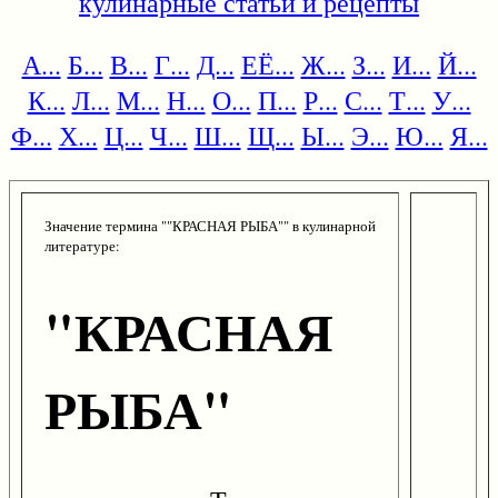
кулинарные статьи и рецепты
А...
Б...
В...
Г...
Д...
ЕЁ...
Ж...
З...
И...
Й...
К...
Л...
М...
Н...
О...
П...
Р...
С...
Т...
У...
Ф...
Х...
Ц...
Ч...
Ш...
Щ...
Ы...
Э...
Ю...
Я...
Значение термина ""КРАСНАЯ РЫБА"" в кулинарной
литературе:
"КРАСНАЯ
РЫБА"