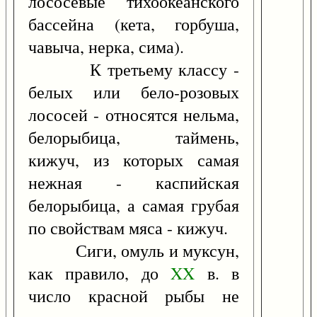
лососевые тихоокеанского
бассейна (кета, горбуша,
чавыча, нерка, сима).
К третьему классу -
белых или бело-розовых
лососей - относятся нельма,
белорыбица, таймень,
кижуч, из которых самая
нежная - каспийская
белорыбица, а самая грубая
по свойствам мяса - кижуч.
Сиги, омуль и муксун,
как правило, до
XX
в. в
число красной рыбы не