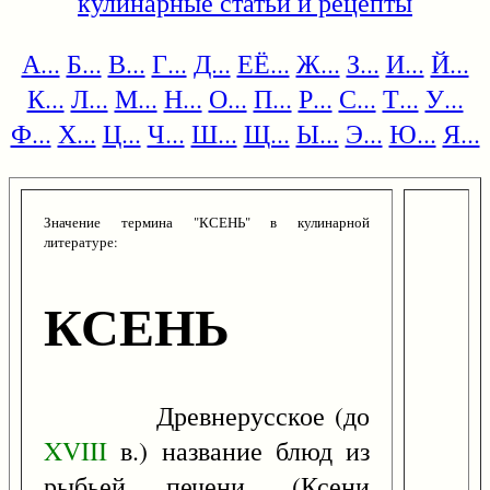
кулинарные статьи и рецепты
А...
Б...
В...
Г...
Д...
ЕЁ...
Ж...
З...
И...
Й...
К...
Л...
М...
Н...
О...
П...
Р...
С...
Т...
У...
Ф...
Х...
Ц...
Ч...
Ш...
Щ...
Ы...
Э...
Ю...
Я...
Значение термина "КСЕНЬ" в кулинарной
литературе:
КСЕНЬ
Древнерусское (до
XVIII
в.) название блюд из
рыбьей печени. (Ксени