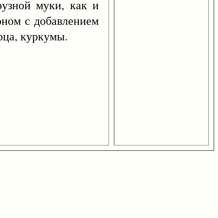
зной муки, как и
оном с добавлением
рца, куркумы.