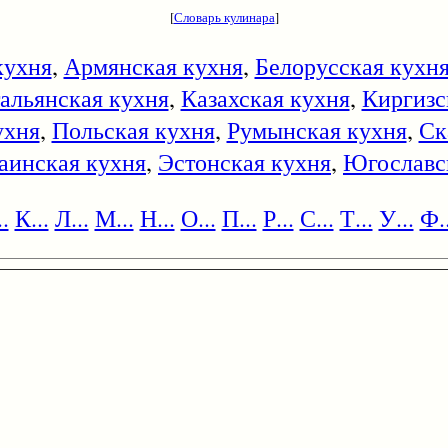
[
Словарь кулинара
]
кухня
,
Армянская кухня
,
Белорусская кухн
альянская кухня
,
Казахская кухня
,
Киргизс
ухня
,
Польская кухня
,
Румынская кухня
,
Ск
аинская кухня
,
Эстонская кухня
,
Югославс
.
К...
Л...
М...
Н...
О...
П...
Р...
С...
Т...
У...
Ф..