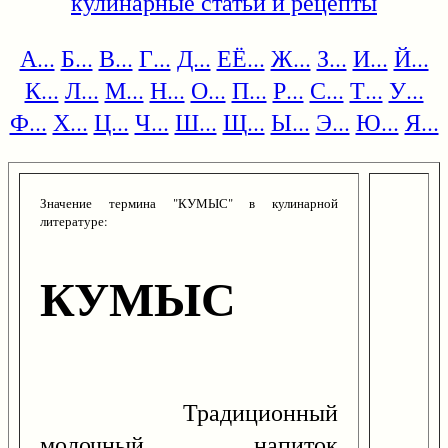
кулинарные статьи и рецепты
А...
Б...
В...
Г...
Д...
ЕЁ...
Ж...
З...
И...
Й...
К...
Л...
М...
Н...
О...
П...
Р...
С...
Т...
У...
Ф...
Х...
Ц...
Ч...
Ш...
Щ...
Ы...
Э...
Ю...
Я...
Значение термина "КУМЫС" в кулинарной
литературе:
КУМЫС
Традиционный
молочный напиток