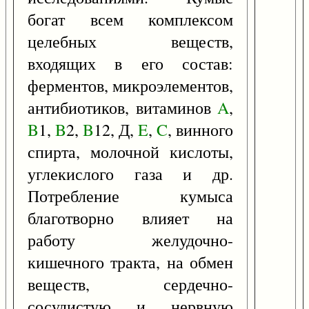
богат всем комплексом
целебных веществ,
входящих в его состав:
ферментов, микроэлементов,
антибиотиков, витаминов
A
,
B
1,
B
2,
B
12, Д,
E
,
C
, винного
спирта, молочной кислоты,
углекислого газа и др.
Потребление кумыса
благотворно влияет на
работу желудочно-
кишечного тракта, на обмен
веществ, сердечно-
сосудистую и нервную