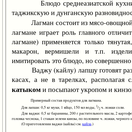
Блюдо среднеазиатской кухни, по
таджикскую и дунганскую разновидно
Лагман состоит из мясо-овощной (о
лагмане играет роль главного отличи
лагмане) применяется только тянутая
макарон, вермишели и т.п. издел
имитировать это блюдо, но совершенно 
Ваджу (кайлу) лапшу готовят раздел
касах, а не в тарелках, располагая 
катыком
и посыпают укропом и кинзо
Примерный состав продуктов для лагмана.
1
Для лапши: 0,5 кг муки, 1 яйцо, 150 мл воды,
/
ч. ложки соли.
2
Для ваджи: 0,5 кг баранины, 200 г растительного масла, 2 картофелины
головка чеснока, 1 стакан зелени кинзы, по половине ч. ложки, черного 
(О приготовлении ваджи (кайлы) см.
кайла
.)