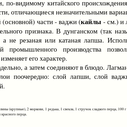
-видимому китайского происхождения. 
сти, отличающиеся незначительными вариа
кайлы
сновной) части - ваджи (
- см.) и
тельного признака. В дунганском (так на
, а не резаная или катаная лапша. Испол
ий промышленного производства позво
изменяет его характер.
ьно, а затем соединяют в блюдо. Лагман
слои поочередно: слой лапши, слой вадж
й.
 (крупные), 2 моркови, 1 редька, 1 свекла, 1 стручок сладкого перца, 100 г 
и красного перца.