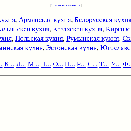
[
Словарь кулинара
]
кухня
,
Армянская кухня
,
Белорусская кухн
альянская кухня
,
Казахская кухня
,
Киргизс
ухня
,
Польская кухня
,
Румынская кухня
,
Ск
аинская кухня
,
Эстонская кухня
,
Югославс
.
К...
Л...
М...
Н...
О...
П...
Р...
С...
Т...
У...
Ф..