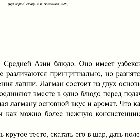
(Кулинарный словарь В.В. Похлебкина, 2002)
ней Азии блюдо. Оно имеет узбекск
е различаются принципиально, но разнятс
ения лапши. Лагман состоит из двух основ
 соединяют вместе в одно блюдо перед пода
щая лагману основной вкус и аромат. Что ка
ом как можно более нежную консистенци
ь крутое тесто, скатать его в шар, дать по