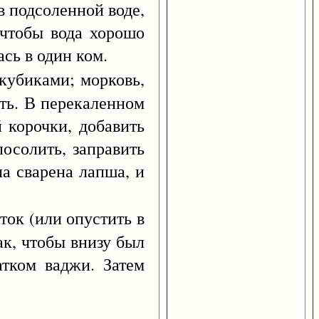
 в подсоленной воде,
 чтобы вода хорошо
сь в один ком.
кубиками; морковь,
ить. В перекаленном
 корочки, добавить
осолить, заправить
ла сварена лапша, и
ток (или опустить в
ак, чтобы внизу был
атком ваджи. Затем