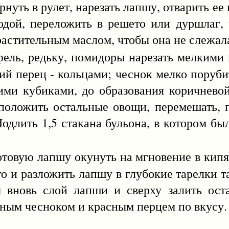
ернуть в рулет, нарезать лапшу, отварить ее
одой, переложить в решето или дуршлаг,
растительным маслом, чтобы она не слежала
фель, редьку, помидоры нарезать мелкими 
дкий перец - кольцами; чеснок мелко поруб
ими кубиками, до образования коричневой
 положить остальные овощи, перемешать, п
длить 1,5 стакана бульона, в котором бы
Готовую лапшу окунуть на мгновение в кипя
его и разложить лапшу в глубокие тарелки т
м вновь слой лапши и сверху залить ост
нным чесноком и красным перцем по вкусу.