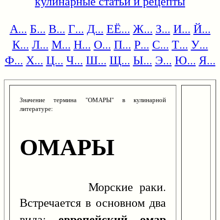
кулинарные статьи и рецепты
А...
Б...
В...
Г...
Д...
ЕЁ...
Ж...
З...
И...
Й...
К...
Л...
М...
Н...
О...
П...
Р...
С...
Т...
У...
Ф...
Х...
Ц...
Ч...
Ш...
Щ...
Ы...
Э...
Ю...
Я...
Значение термина "ОМАРЫ" в кулинарной
литературе:
ОМАРЫ
Морские раки.
Встречается в основном два
европейский омар
вида: