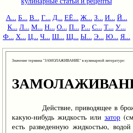
кулинарные статьи и рецепты
А...
Б...
В...
Г...
Д...
ЕЁ...
Ж...
З...
И...
Й...
К...
Л...
М...
Н...
О...
П...
Р...
С...
Т...
У...
Ф...
Х...
Ц...
Ч...
Ш...
Щ...
Ы...
Э...
Ю...
Я...
Значение термина "ЗАМОЛАЖИВАНИЕ" в кулинарной литературе:
ЗАМОЛАЖИВАН
Действие, приводящее в брож
какую-нибудь жидкость или
затор
(см
есть разведенную жидкостью, водой