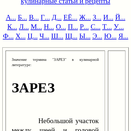
кулинарные статьи и рецепты
А...
Б...
В...
Г...
Д...
ЕЁ...
Ж...
З...
И...
Й...
К...
Л...
М...
Н...
О...
П...
Р...
С...
Т...
У...
Ф...
Х...
Ц...
Ч...
Ш...
Щ...
Ы...
Э...
Ю...
Я...
Значение термина "ЗАРЕЗ" в кулинарной
литературе:
ЗАРЕЗ
Небольшой участок
между шеей и головой