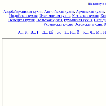
[
На главную 
Азербайджанская кухня
,
Английская кухня
,
Армянская кухня
,
Индийская кухня
,
Итальянская кухня
,
Казахская кухня
,
Кир
Немецкая кухня
,
Польская кухня
,
Румынская кухня
,
Сканди
Украинская кухня
,
Эстонская кухня
,
Ю
А...
Б...
В...
Г...
Д...
ЕЁ...
Ж...
З...
И...
Й...
К...
Л...
М...
Н.