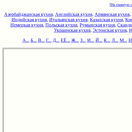
[
На главную 
Азербайджанская кухня
,
Английская кухня
,
Армянская кухня
,
Индийская кухня
,
Итальянская кухня
,
Казахская кухня
,
Кир
Немецкая кухня
,
Польская кухня
,
Румынская кухня
,
Сканди
Украинская кухня
,
Эстонская кухня
,
Ю
А...
Б...
В...
Г...
Д...
ЕЁ...
Ж...
З...
И...
Й...
К...
Л...
М...
Н.