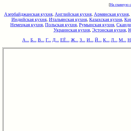
[
На главную 
Азербайджанская кухня
,
Английская кухня
,
Армянская кухня
,
Индийская кухня
,
Итальянская кухня
,
Казахская кухня
,
Кир
Немецкая кухня
,
Польская кухня
,
Румынская кухня
,
Сканди
Украинская кухня
,
Эстонская кухня
,
Ю
А...
Б...
В...
Г...
Д...
ЕЁ...
Ж...
З...
И...
Й...
К...
Л...
М...
Н.