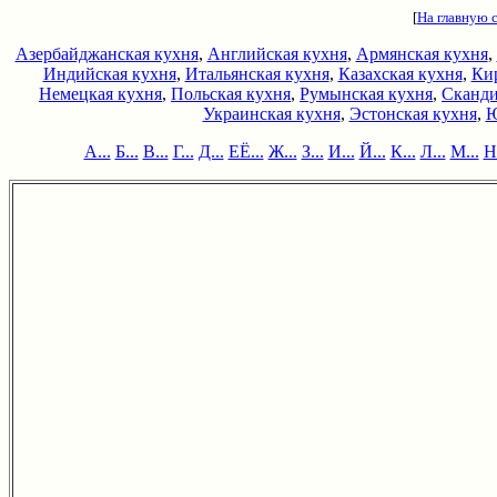
[
На главную 
Азербайджанская кухня
,
Английская кухня
,
Армянская кухня
,
Индийская кухня
,
Итальянская кухня
,
Казахская кухня
,
Кир
Немецкая кухня
,
Польская кухня
,
Румынская кухня
,
Сканди
Украинская кухня
,
Эстонская кухня
,
Ю
А...
Б...
В...
Г...
Д...
ЕЁ...
Ж...
З...
И...
Й...
К...
Л...
М...
Н.