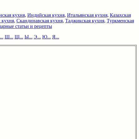
нская кухня
,
Индийская кухня
,
Итальянская кухня
,
Казахская
 кухня
,
Скандинавская кухня
,
Таджикская кухня
,
Туркменская
арные статьи и рецепты
..
Ш...
Щ...
Ы...
Э...
Ю...
Я...