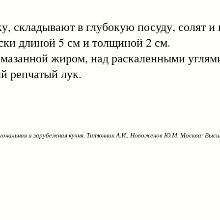
 складывают в глубокую посуду, солят и 
ски длиной 5 см и толщиной 2 см.
занной жиром, над раскаленными углями.
й репчатый лук.
иональная и зарубежная кухня. Титюнник А.И., Новоженов Ю.М. Москва: Высш