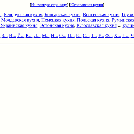
[
На главную страницу
] [
Югославская кухня
]
я
,
Белорусская кухня
,
Болгарская кухня
,
Венгерская кухня
,
Грузи
,
Молдавская кухня
,
Немецкая кухня
,
Польская кухня
,
Румынская
,
Украинская кухня
,
Эстонская кухня
,
Югославская кухня
...
кулин
.
З...
И...
Й...
К...
Л...
М...
Н...
О...
П...
Р...
С...
Т...
У...
Ф...
Х...
Ц...
Ч.