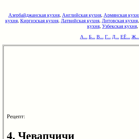
Азербайджанская кухня
,
Английская кухня
,
Армянская кухн
кухня
,
Киргизская кухня
,
Латвийская кухня
,
Литовская кухня
кухня
,
Узбекская кухня
А...
Б...
В...
Г...
Д...
ЕЁ...
Ж..
Рецепт:
4. Чевапчичи