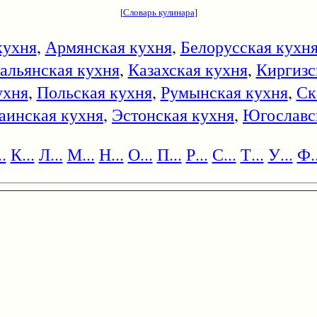
[
Словарь кулинара
]
кухня
,
Армянская кухня
,
Белорусская кухн
альянская кухня
,
Казахская кухня
,
Киргизс
ухня
,
Польская кухня
,
Румынская кухня
,
Ск
аинская кухня
,
Эстонская кухня
,
Югославс
.
К...
Л...
М...
Н...
О...
П...
Р...
С...
Т...
У...
Ф..