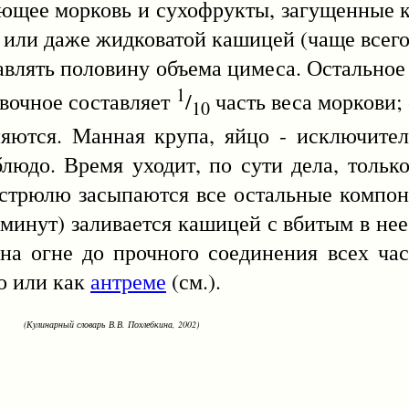
 морковь и сухофрукты, загущенные ка
или даже жидковатой кашицей (чаще всего 
ть половину объема цимеса. Остальное 
1
вочное составляет
/
часть веса моркови; 
10
яются. Манная крупа, яйцо - исключител
людо. Время уходит, по сути дела, тольк
астрюлю засыпаются все остальные компон
5 минут) заливается кашицей с вбитым в не
 на огне до прочного соединения всех ча
о или как
антреме
(см.).
(Кулинарный словарь В.В. Похлебкина, 2002)