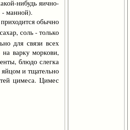
кой-нибудь яично-
- манной).
приходится обычно
сахар, соль - только
ьно для связи всех
о на варку моркови,
енты, блюдо слегка
е яйцом и тщательно
стей цимеса. Цимес