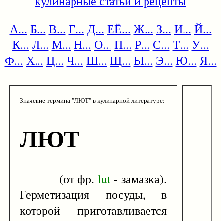
кулинарные статьи и рецепты
А...
Б...
В...
Г...
Д...
ЕЁ...
Ж...
З...
И...
Й...
К...
Л...
М...
Н...
О...
П...
Р...
С...
Т...
У...
Ф...
Х...
Ц...
Ч...
Ш...
Щ...
Ы...
Э...
Ю...
Я...
Значение термина "ЛЮТ" в кулинарной литературе:
ЛЮТ
(от фр.
lut
- замазка).
Герметизация посуды, в
которой приготавливается