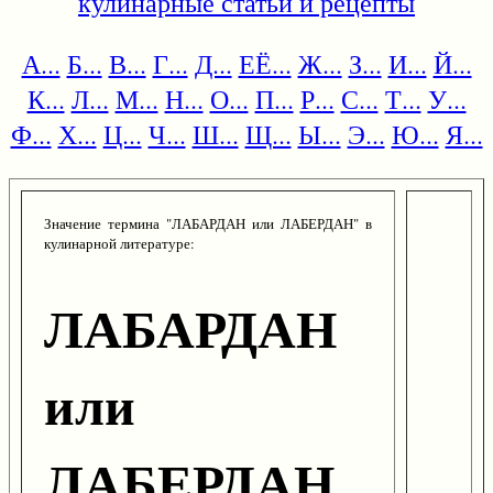
кулинарные статьи и рецепты
А...
Б...
В...
Г...
Д...
ЕЁ...
Ж...
З...
И...
Й...
К...
Л...
М...
Н...
О...
П...
Р...
С...
Т...
У...
Ф...
Х...
Ц...
Ч...
Ш...
Щ...
Ы...
Э...
Ю...
Я...
Значение термина "ЛАБАРДАН или ЛАБЕРДАН" в
кулинарной литературе:
ЛАБАРДАН
или
ЛАБЕРДАН