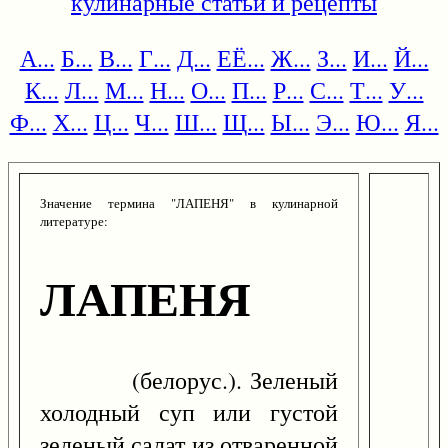
кулинарные статьи и рецепты
А...
Б...
В...
Г...
Д...
ЕЁ...
Ж...
З...
И...
Й...
К...
Л...
М...
Н...
О...
П...
Р...
С...
Т...
У...
Ф...
Х...
Ц...
Ч...
Ш...
Щ...
Ы...
Э...
Ю...
Я...
Значение термина "ЛАПЕНЯ" в кулинарной
литературе:
ЛАПЕНЯ
(белорус.). Зеленый
холодный суп или густой
зеленый салат из отваренной